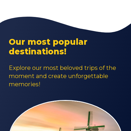
Our most popular
destinations!
Explore our most beloved trips of the
moment and create unforgettable
memories!