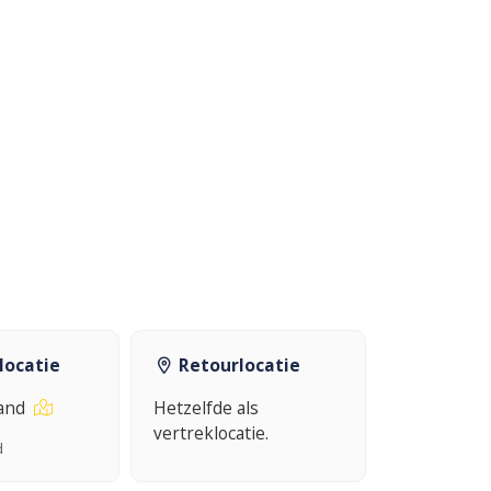
locatie
Retourlocatie
land
Hetzelfde als
vertreklocatie.
d