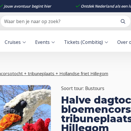
Jouw avontuur begint hier
Ontdek Nederland als een l
Cruises
Events
Tickets (Combitiq)
Over 
orsotocht + tribuneplaats + Hollandse friet Hillegom
Soort tour: Bustours
Halve dagto
bloemencors
tribuneplaats
Hillegom