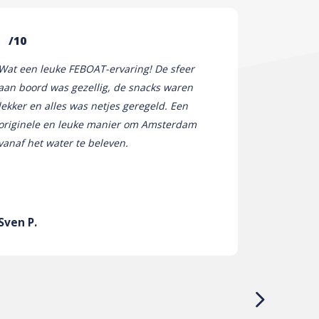
/10
/10
Wat een leuke FEBOAT-ervaring! De sfeer
Wat een leu
aan boord was gezellig, de snacks waren
aan boord w
lekker en alles was netjes geregeld. Een
lekker en a
originele en leuke manier om Amsterdam
originele 
vanaf het water te beleven.
vanaf het w
Damon F.
Sven P.