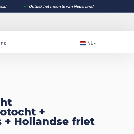
ocal
Ontdek het mooiste van Nederland
ons
NL
cht
otocht +
 + Hollandse friet