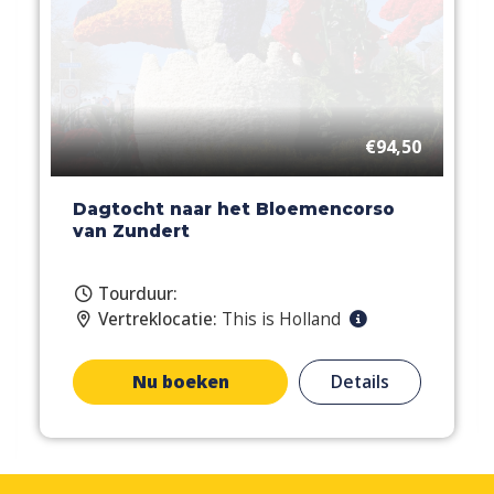
€94,50
Dagtocht naar het Bloemencorso
van Zundert
Tourduur:
Vertreklocatie:
This is Holland
Nu boeken
Details