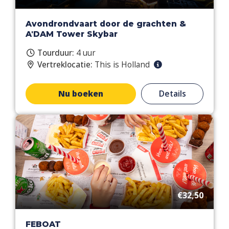
Avondrondvaart door de grachten &
A'DAM Tower Skybar
Tourduur:
4 uur
Vertreklocatie:
This is Holland
Nu boeken
Details
€32,50
FEBOAT