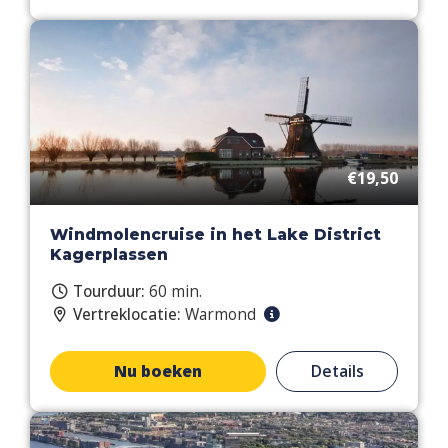
€19,50
Windmolencruise in het Lake District
Kagerplassen
Tourduur:
60 min.
Vertreklocatie:
Warmond
Nu boeken
Details