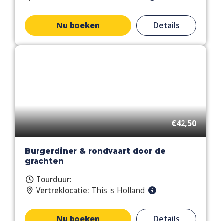
Nu boeken
Details
€42,50
Burgerdiner & rondvaart door de
grachten
Tourduur:
Vertreklocatie:
This is Holland
Nu boeken
Details