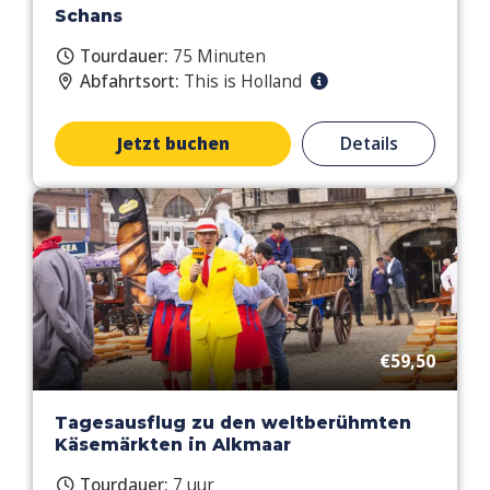
Schans
Tourdauer:
75 Minuten
Abfahrtsort:
This is Holland
Jetzt buchen
Details
€59,50
Tagesausflug zu den weltberühmten
Käsemärkten in Alkmaar
Tourdauer:
7 uur