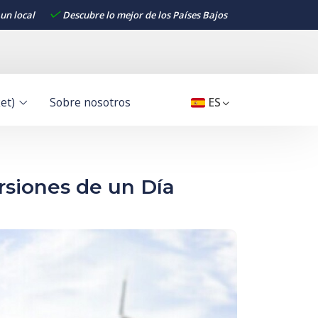
un local
Descubre lo mejor de los Países Bajos
et)
Sobre nosotros
ES
rsiones de un Día