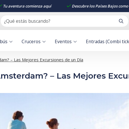
Tu aventura comienza aquí
Descubre los Países Bajos como 
obús
Cruceros
Eventos
Entradas (Combi tick
am? – Las Mejores Excursiones de un Día
Ámsterdam? – Las Mejores Excu