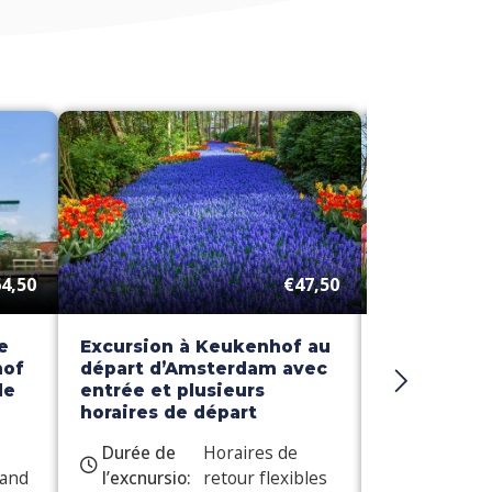
4,50
€47,50
e
Excursion à Keukenhof au
Excursion 
hof
départ d’Amsterdam avec
Croisière d
de
entrée et plusieurs
horaires de départ
Durée de
Horaires de
Durée de
land
l’excnursio:
retour flexibles
l’excnursio