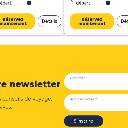
épart:
départ:
Réservez
Réservez
Détails
Dét
maintenant
maintenant
Prénom *
re newsletter
s conseils de voyage,
Adresse e-mail *
sives.
S’inscrire