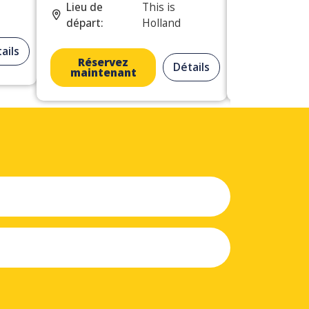
Lieu de
This is
Lieu de
départ:
Holland
départ:
ails
Réservez
Réserv
Détails
maintenant
mainten