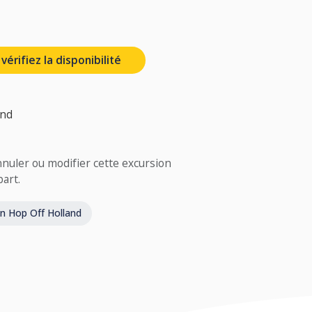
érifiez la disponibilité
and
uler ou modifier cette excursion
part.
On Hop Off Holland