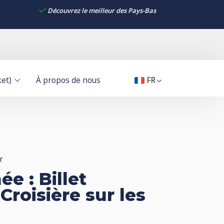
Découvrez le meilleur des Pays-Bas
ket)
À propos de nous
FR
r
e : Billet
roisière sur les