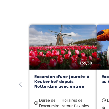
€59,50
Excursion d’une journée à
Exc
Keukenhof depuis
au 
Rotterdam avec entrée
Durée de
Horaires de
D
l’excnursio:
retour flexibles
L