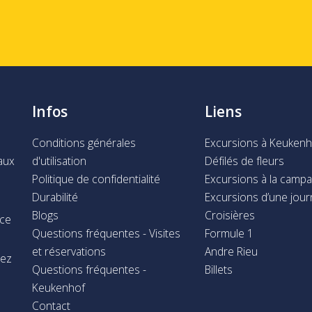
Infos
Liens
Conditions générales
Excursions à Keukenh
d'utilisation
Défilés de fleurs
 aux
Politique de confidentialité
Excursions à la camp
Durabilité
Excursions d’une jou
Blogs
Croisières
âce
Questions fréquentes - Visites
Formule 1
et réservations
Andre Rieu
tez
Questions fréquentes -
Billets
Keukenhof
Contact