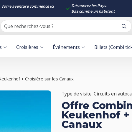
Découvrez les Pays-
Votre aventure commence ici
Bas comme un habitant
s
Croisières
Événements
Billets (Combi tic
 Keukenhof + Croisière sur les Canaux
Type de visite: Circuits en autoca
Offre Combiné
Keukenhof + C
Canaux