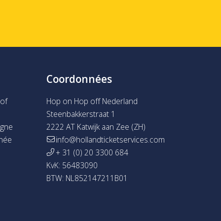
Coordonnées
of
Hop on Hop off Nederland
Steenbakkerstraat 1
agne
2222 AT Katwijk aan Zee (ZH)
rnée
info@hollandticketservices.com
+ 31 (0) 20 3300 684
KvK: 56483090
BTW: NL852147211B01