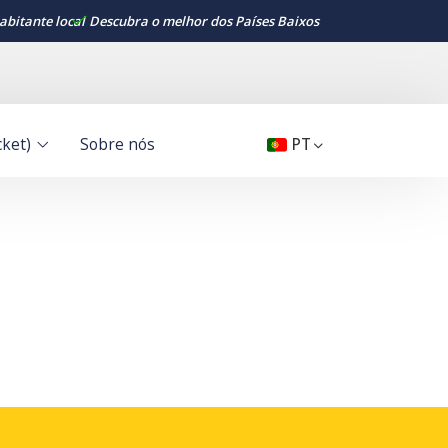
bitante local
Descubra o melhor dos Países Baixos
cket)
Sobre nós
PT