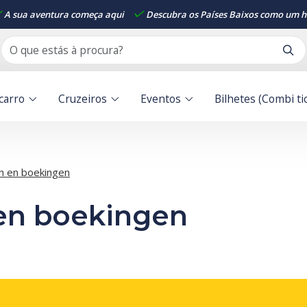
A sua aventura começa aqui
Descubra os Países Baixos como um ha
carro
Cruzeiros
Eventos
Bilhetes (Combi ti
n en boekingen
en boekingen