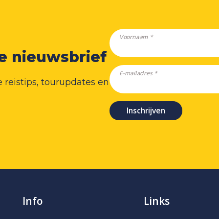
Voornaam *
ze nieuwsbrief
E-mailadres *
 reistips, tourupdates en
Inschrijven
Info
Links