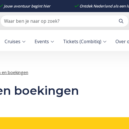
Jouw avontuur begint hier
Ontdek Nederland als een l
Cruises
Events
Tickets (Combitiq)
Over 
n en boekingen
en boekingen