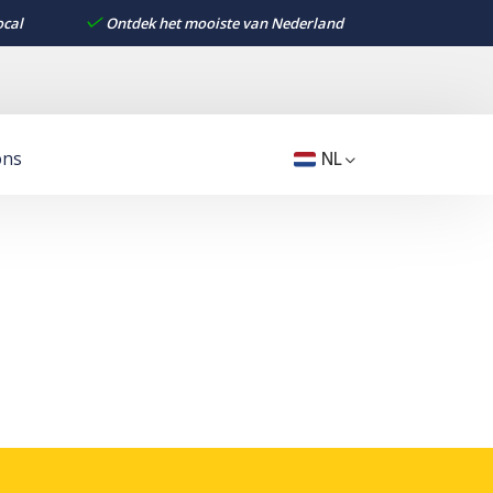
ocal
Ontdek het mooiste van Nederland
ons
NL