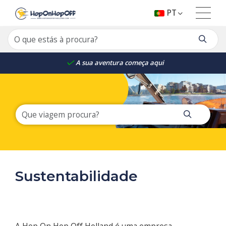
PT
A sua aventura começa aqui
Sustentabilidade
A Hop On Hop Off Holland é uma empresa