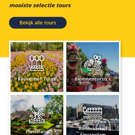
mooiste selectie tours
Bekijk alle tours
Keukenhof Tours
Bloemencorso's
Rondvaarten
Platteland
Amsterdam