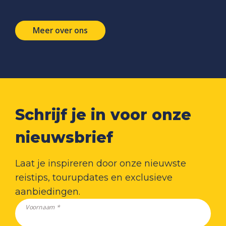
Meer over ons
Schrijf je in voor onze
nieuwsbrief
Laat je inspireren door onze nieuwste
reistips, tourupdates en exclusieve
aanbiedingen.
Voornaam *