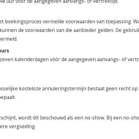
jk 48 uur vóór de aangegeven aanvangs- of vertrektijd.
s het boekingsproces vermelde voorwaarden van toepassing. 
 kunnen de voorwaarden van die aanbieder gelden. De gebruik
vermeld.
ours
ijk zeven kalenderdagen vóór de aangegeven aanvangs- of vertre
sselijke kosteloze annuleringstermijn bestaat geen recht op res
epaalt.
schijnt, wordt dit beschouwd als een no-show. Bij een no-sho
ere vergoeding.