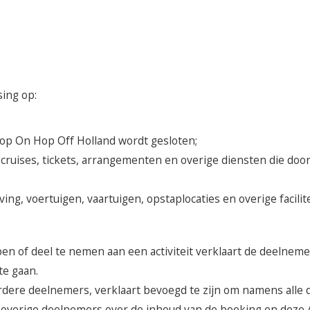
ing op:
op On Hop Off Holland wordt gesloten;
rs, cruises, tickets, arrangementen en overige diensten die d
ing, voertuigen, vaartuigen, opstaplocaties en overige facili
pen of deel te nemen aan een activiteit verklaart de deeln
e gaan.
dere deelnemers, verklaart bevoegd te zijn om namens alle 
e overige deelnemers over de inhoud van de boeking en dez