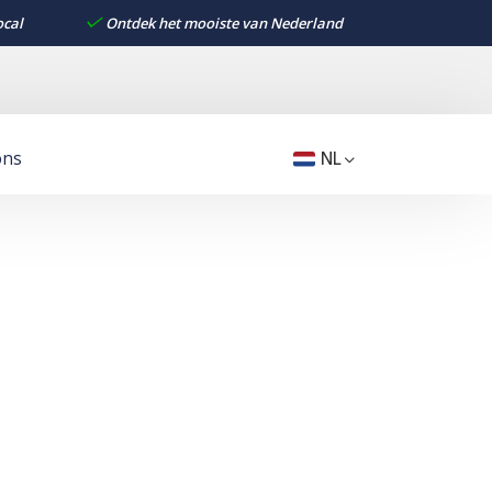
ocal
Ontdek het mooiste van Nederland
ons
NL