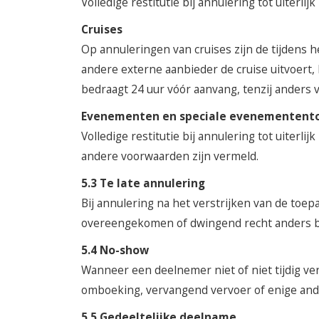
Volledige restitutie bij annulering tot uiterli
Cruises
Op annuleringen van cruises zijn de tijden
andere externe aanbieder de cruise uitvoert,
bedraagt 24 uur vóór aanvang, tenzij anders 
Evenementen en speciale evenementent
Volledige restitutie bij annulering tot uiterl
andere voorwaarden zijn vermeld.
5.3 Te late annulering
Bij annulering na het verstrijken van de toepa
overeengekomen of dwingend recht anders b
5.4 No-show
Wanneer een deelnemer niet of niet tijdig ver
omboeking, vervangend vervoer of enige and
5.5 Gedeeltelijke deelname