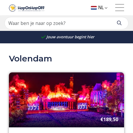
NL
Jouw avontuur begint hier
Volendam
€189,50