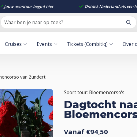
Jouw avontuur begint hier
Ontdek Nederland als een l
Cruises
Events
Tickets (Combitiq)
Over 
mencorso van Zundert
Soort tour: Bloemencorso's
Dagtocht naa
Bloemencors
Vanaf €94,50