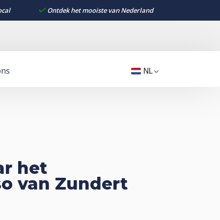
ocal
Ontdek het mooiste van Nederland
ons
NL
r het
o van Zundert