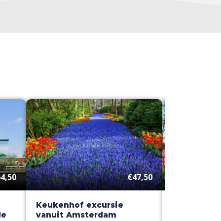
4,50
€47,50
Keukenhof excursie
Dagtocht 
de
vanuit Amsterdam
& windmol