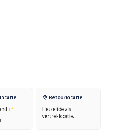
locatie
Retourlocatie
land
Hetzelfde als
vertreklocatie.
d