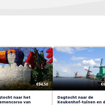
€94,50
€6
tocht naar het
Dagtocht naar de
emencorso van
Keukenhof-tuinen en 