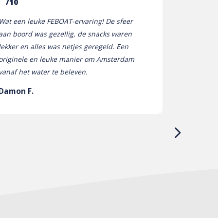
/10
Wat een leuke FEBOAT-ervaring! De sfeer
Hop On Hop
aan boord was gezellig, de snacks waren
tot leven! 
lekker en alles was netjes geregeld. Een
bloemen wa
originele en leuke manier om Amsterdam
absoluut on
vanaf het water te beleven.
om een ​​da
niet genoeg
Damon F.
Stephanie