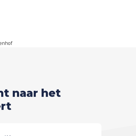
kenhof
t naar het
rt