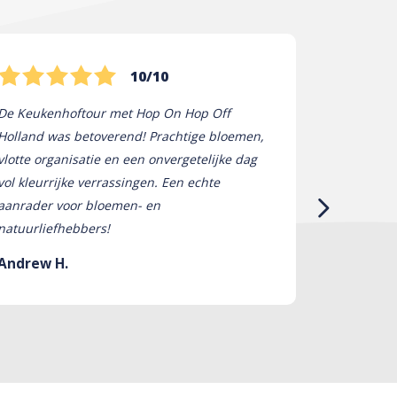
10/10
De Keukenhoftour met Hop On Hop Off
Che fantast
Holland was betoverend! Prachtige bloemen,
esposizioni 
vlotte organisatie en een onvergetelijke dag
guide erano 
vol kleurrijke verrassingen. Een echte
Hop On Hop 
aanrader voor bloemen- en
perfetta. U
natuurliefhebbers!
consiglierei 
Andrew H.
Anthony F