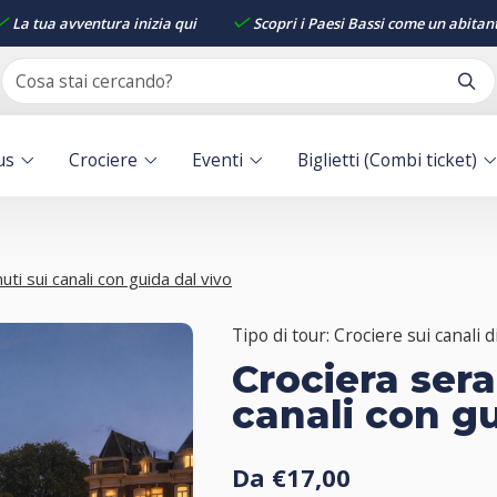
La tua avventura inizia qui
Scopri i Paesi Bassi come un abitan
us
Crociere
Eventi
Biglietti (Combi ticket)
uti sui canali con guida dal vivo
Tipo di tour: Crociere sui canali
Crociera sera
canali con gu
Da €17,00