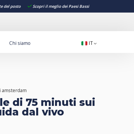
te del posto
Scopri il meglio dei Paesi Bassi
Chi siamo
IT
 di amsterdam
le di 75 minuti sui
ida dal vivo