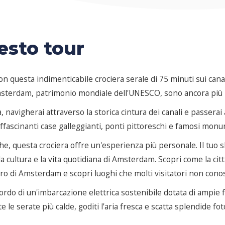
esto tour
n questa indimenticabile crociera serale di 75 minuti sui can
 Amsterdam, patrimonio mondiale dell'UNESCO, sono ancora più b
ua, navigherai attraverso la storica cintura dei canali e passerai 
ffascinanti case galleggianti, ponti pittoreschi e famosi monu
he, questa crociera offre un'esperienza più personale. Il tuo s
a cultura e la vita quotidiana di Amsterdam. Scopri come la città
ro di Amsterdam e scopri luoghi che molti visitatori non cono
bordo di un'imbarcazione elettrica sostenibile dotata di ampi
e le serate più calde, goditi l'aria fresca e scatta splendide f