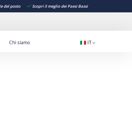
te del posto
Scopri il meglio dei Paesi Bassi
Chi siamo
IT