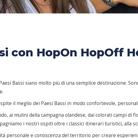
assi con HopOn HopOff H
esi Bassi siano molto più di una semplice destinazione. Sono u
e.
spite il meglio dei Paesi Bassi in modo confortevole, personal
do, ai mulini della campagna olandese, dai colorati campi di fio
amo i nostri ospiti oltre i classici itinerari turistici, alla sc
tà personale e conoscenza del territorio per creare esperienz