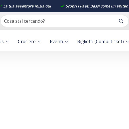
La tua avventura inizia qui
Scopri i Paesi Bassi come un abitan
us
Crociere
Eventi
Biglietti (Combi ticket)