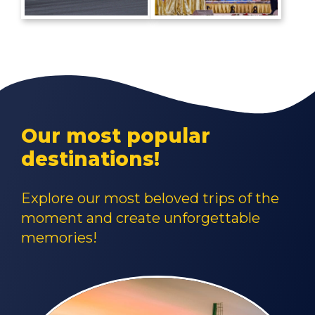
Our most popular
destinations!
Explore our most beloved trips of the
moment and create unforgettable
memories!