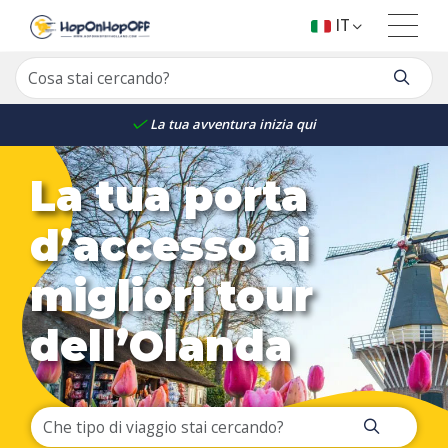
IT
La tua avventura inizia qui
La tua porta
d’accesso ai
migliori tour
dell’Olanda