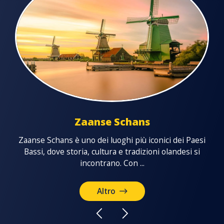
Zaanse Schans
Vo
Zaanse Schans è uno dei luoghi più iconici dei Paesi
Paesi
Bassi, dove storia, cultura e tradizioni olandesi si
i,
incontrano. Con ...
Altro