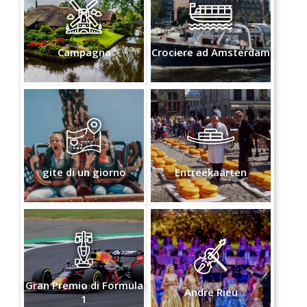
Campagna
Crociere ad Amsterdam
gite di un giorno
Entreekaarten
Gran Premio di Formula
Andre Rieu
1