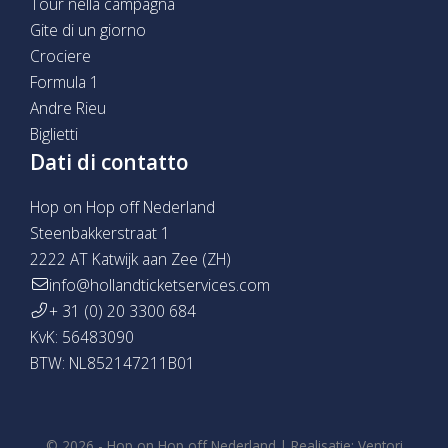
Tour nella campagna
Gite di un giorno
Crociere
Formula 1
Andre Rieu
Biglietti
Dati di contatto
Hop on Hop off Nederland
Steenbakkerstraat 1
2222 AT Katwijk aan Zee (ZH)
info@hollandticketservices.com
+ 31 (0) 20 3300 684
KvK: 56483090
BTW: NL852147211B01
© 2026 -
Hop on Hop off Nederland
|
Realisatie:
Ventori