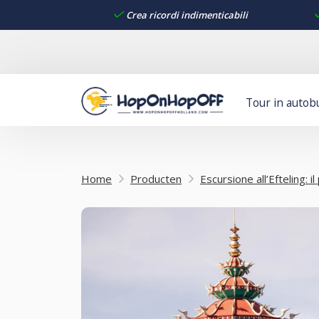
Crea ricordi indimenticabili
Tour in autob
Home
Producten
Escursione all’Efteling: 