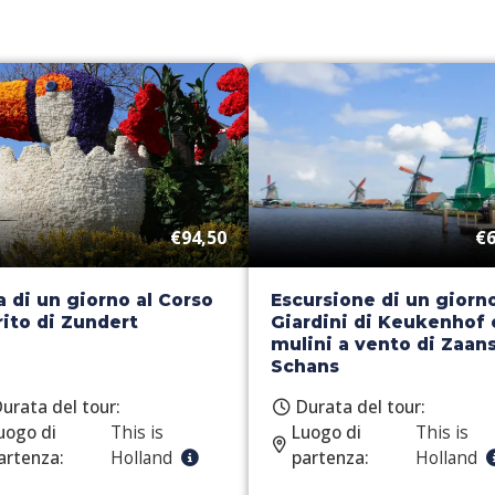
€94,50
€6
a di un giorno al Corso
Escursione di un giorno
rito di Zundert
Giardini di Keukenhof 
mulini a vento di Zaan
Schans
urata del tour:
Durata del tour:
uogo di
This is
Luogo di
This is
artenza:
Holland
partenza:
Holland