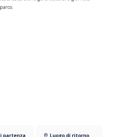
 parco.
i partenza
Luogo di ritorno