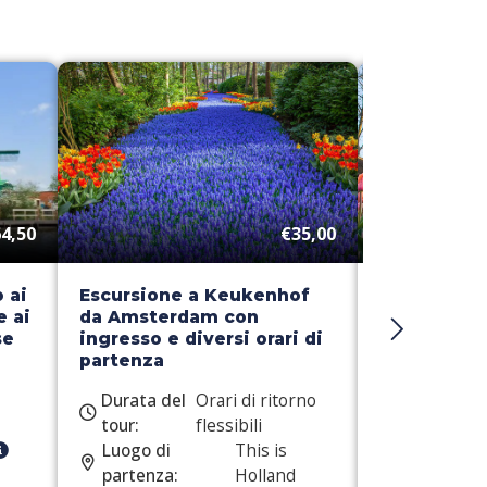
4,50
€35,00
 ai
Escursione a Keukenhof
Escursione
e ai
da Amsterdam con
Crociera tra
se
ingresso e diversi orari di
Vento
partenza
Durata del
Orari di ritorno
Durata del
tour:
flessibili
tour:
Luogo di
This is
Luogo di
partenza:
Holland
partenza: