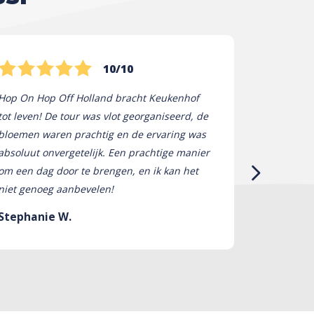
10/10
Hop On Hop Off Holland bracht Keukenhof
Che fantast
tot leven! De tour was vlot georganiseerd, de
esposizioni 
bloemen waren prachtig en de ervaring was
guide erano 
absoluut onvergetelijk. Een prachtige manier
Hop On Hop 
om een ​​dag door te brengen, en ik kan het
perfetta. U
niet genoeg aanbevelen!
consiglierei 
Stephanie W.
Anthony F