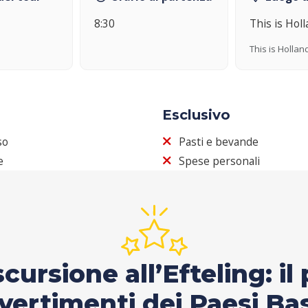
8:30
This is Hol
This is Hollan
Esclusivo
so
Pasti e bevande
e
Spese personali
scursione all’Efteling: i
vertimenti dei Paesi Ba