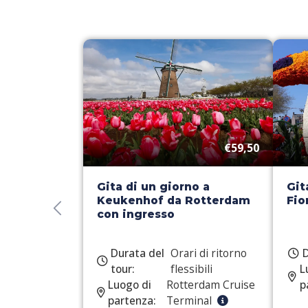
€59,50
Gita di un giorno a
Git
Keukenhof da Rotterdam
Fio
con ingresso
Durata del
Orari di ritorno
D
tour:
flessibili
L
Luogo di
Rotterdam Cruise
p
partenza:
Terminal