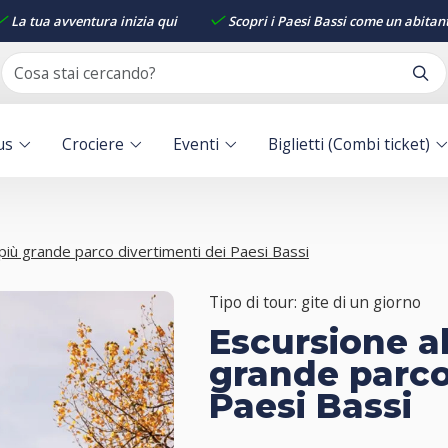
La tua avventura inizia qui
Scopri i Paesi Bassi come un abitan
us
Crociere
Eventi
Biglietti (Combi ticket)
il più grande parco divertimenti dei Paesi Bassi
Tipo di tour: gite di un giorno
Escursione all
grande parco
Paesi Bassi