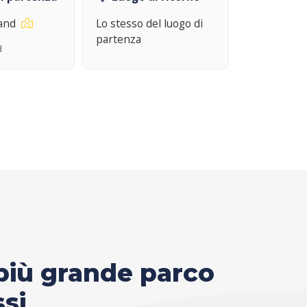
land
Lo stesso del luogo di
partenza
d
l più grande parco
ssi