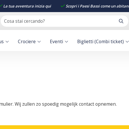
La tua avventura inizia qui
Scopri i Paesi Bassi come un abitan
us
Crociere
Eventi
Biglietti (Combi ticket)
mulier. Wij zullen zo spoedig mogelijk contact opnemen.