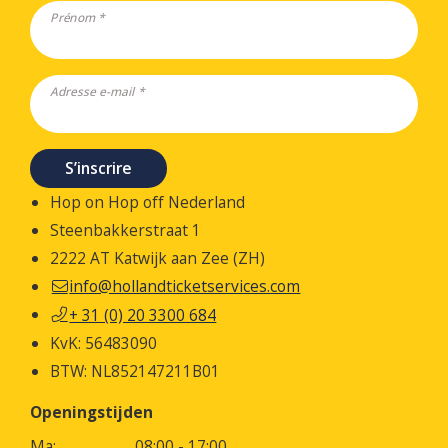
Prénom *
Adresse e-mail *
S’inscrire
Hop on Hop off Nederland
Steenbakkerstraat 1
2222 AT Katwijk aan Zee (ZH)
info@hollandticketservices.com
+ 31 (0) 20 3300 684
KvK: 56483090
BTW: NL852147211B01
Openingstijden
Ma:
08:00 - 17:00